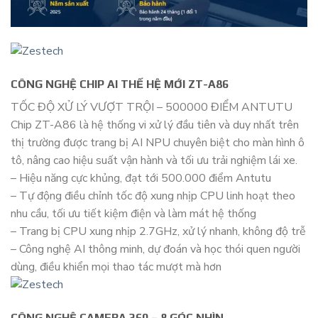
CÔNG NGHỆ CHIP AI THẾ HỆ MỚI ZT-A86
TỐC ĐỘ XỬ LÝ VƯỢT TRỘI – 500000 ĐIỂM ANTUTU
Chip ZT-A86 là hệ thống vi xử lý đầu tiên và duy nhất trên
thị trường được trang bị AI NPU chuyên biệt cho màn hình ô
tô, nâng cao hiệu suất vận hành và tối ưu trải nghiệm lái xe.
– Hiệu năng cực khủng, đạt tới 500.000 điểm Antutu
– Tự động điều chỉnh tốc độ xung nhịp CPU linh hoạt theo
nhu cầu, tối ưu tiết kiệm điện và làm mát hệ thống
– Trang bị CPU xung nhịp 2.7GHz, xử lý nhanh, không độ trễ
– Công nghệ AI thông minh, dự đoán và học thói quen người
dùng, điều khiển mọi thao tác mượt mà hơn
CÔNG NGHỆ CAMERA 360 – 8 GÓC NHÌN