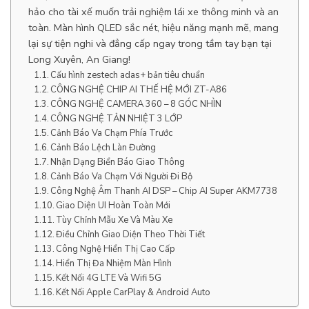
hảo cho tài xế muốn trải nghiệm lái xe thông minh và an
toàn. Màn hình QLED sắc nét, hiệu năng mạnh mẽ, mang
lại sự tiện nghi và đẳng cấp ngay trong tầm tay bạn tại
Long Xuyên, An Giang!
Cấu hình zestech adas+ bản tiêu chuẩn
CÔNG NGHỆ CHIP AI THẾ HỆ MỚI ZT-A86
CÔNG NGHỆ CAMERA 360 – 8 GÓC NHÌN
CÔNG NGHỆ TẢN NHIỆT 3 LỚP
Cảnh Báo Va Chạm Phía Trước
Cảnh Báo Lệch Làn Đường
Nhận Dạng Biển Báo Giao Thông
Cảnh Báo Va Chạm Với Người Đi Bộ
Công Nghệ Âm Thanh AI DSP – Chip AI Super AKM7738
Giao Diện UI Hoàn Toàn Mới
Tùy Chỉnh Mẫu Xe Và Màu Xe
Điều Chỉnh Giao Diện Theo Thời Tiết
Công Nghệ Hiển Thị Cao Cấp
Hiển Thị Đa Nhiệm Màn Hình
Kết Nối 4G LTE Và Wifi 5G
Kết Nối Apple CarPlay & Android Auto