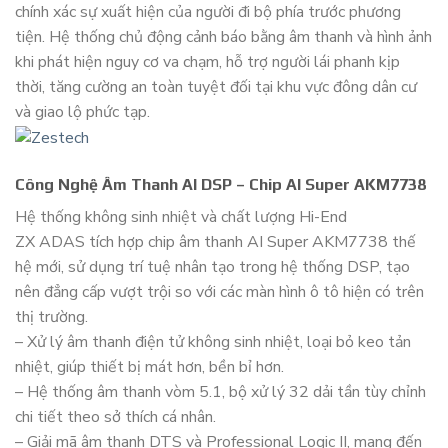
chính xác sự xuất hiện của người đi bộ phía trước phương
tiện. Hệ thống chủ động cảnh báo bằng âm thanh và hình ảnh
khi phát hiện nguy cơ va chạm, hỗ trợ người lái phanh kịp
thời, tăng cường an toàn tuyệt đối tại khu vực đông dân cư
và giao lộ phức tạp.
Công Nghệ Âm Thanh AI DSP – Chip AI Super AKM7738
Hệ thống không sinh nhiệt và chất lượng Hi-End
ZX ADAS tích hợp chip âm thanh AI Super AKM7738 thế
hệ mới, sử dụng trí tuệ nhân tạo trong hệ thống DSP, tạo
nên đẳng cấp vượt trội so với các màn hình ô tô hiện có trên
thị trường.
– Xử lý âm thanh điện tử không sinh nhiệt, loại bỏ keo tản
nhiệt, giúp thiết bị mát hơn, bền bỉ hơn.
– Hệ thống âm thanh vòm 5.1, bộ xử lý 32 dải tần tùy chỉnh
chi tiết theo sở thích cá nhân.
– Giải mã âm thanh DTS và Professional Logic II, mang đến