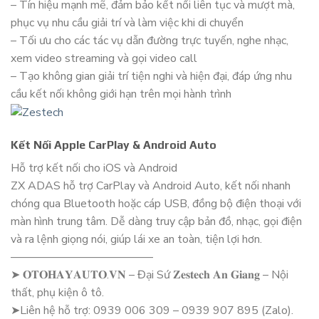
– Tín hiệu mạnh mẽ, đảm bảo kết nối liên tục và mượt mà,
phục vụ nhu cầu giải trí và làm việc khi di chuyển
– Tối ưu cho các tác vụ dẫn đường trực tuyến, nghe nhạc,
xem video streaming và gọi video call
– Tạo không gian giải trí tiện nghi và hiện đại, đáp ứng nhu
cầu kết nối không giới hạn trên mọi hành trình
Kết Nối Apple CarPlay & Android Auto
Hỗ trợ kết nối cho iOS và Android
ZX ADAS hỗ trợ CarPlay và Android Auto, kết nối nhanh
chóng qua Bluetooth hoặc cáp USB, đồng bộ điện thoại với
màn hình trung tâm. Dễ dàng truy cập bản đồ, nhạc, gọi điện
và ra lệnh giọng nói, giúp lái xe an toàn, tiện lợi hơn.
————————————–
➤ 𝐎𝐓𝐎𝐇𝐀𝐘𝐀𝐔𝐓𝐎.𝐕𝐍 – Đại Sứ 𝐙𝐞𝐬𝐭𝐞𝐜𝐡 𝐀𝐧 𝐆𝐢𝐚𝐧𝐠 – Nội
thất, phụ kiện ô tô.
➤Liên hệ hỗ trợ: 0939 006 309 – 0939 907 895 (Zalo).