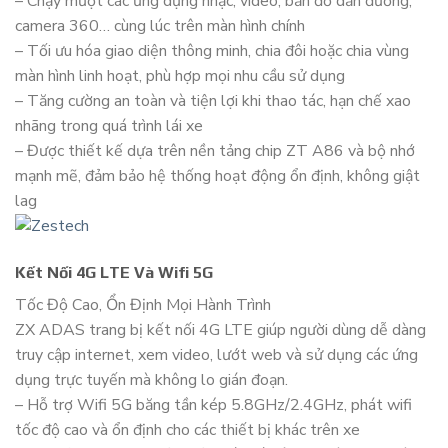
– Chạy mượt các ứng dụng nhạc, video, bản đồ dẫn đường,
camera 360… cùng lúc trên màn hình chính
– Tối ưu hóa giao diện thông minh, chia đôi hoặc chia vùng
màn hình linh hoạt, phù hợp mọi nhu cầu sử dụng
– Tăng cường an toàn và tiện lợi khi thao tác, hạn chế xao
nhãng trong quá trình lái xe
– Được thiết kế dựa trên nền tảng chip ZT A86 và bộ nhớ
mạnh mẽ, đảm bảo hệ thống hoạt động ổn định, không giật
lag
Kết Nối 4G LTE Và Wifi 5G
Tốc Độ Cao, Ổn Định Mọi Hành Trình
ZX ADAS trang bị kết nối 4G LTE giúp người dùng dễ dàng
truy cập internet, xem video, lướt web và sử dụng các ứng
dụng trực tuyến mà không lo gián đoạn.
– Hỗ trợ Wifi 5G băng tần kép 5.8GHz/2.4GHz, phát wifi
tốc độ cao và ổn định cho các thiết bị khác trên xe