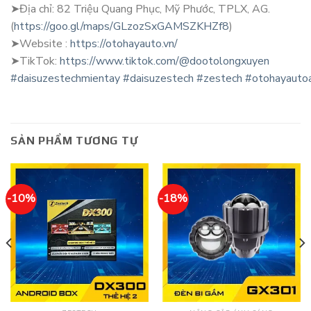
➤Địa chỉ: 82 Triệu Quang Phục, Mỹ Phước, TPLX, AG.
(
https://goo.gl/maps/GLzozSxGAMSZKHZf8
)
➤Website :
https://otohayauto.vn/
➤TikTok:
https://www.tiktok.com/@dootolongxuyen
#daisuzestechmientay
#daisuzestech
#zestech
#otohayauto
SẢN PHẨM TƯƠNG TỰ
-10%
-18%