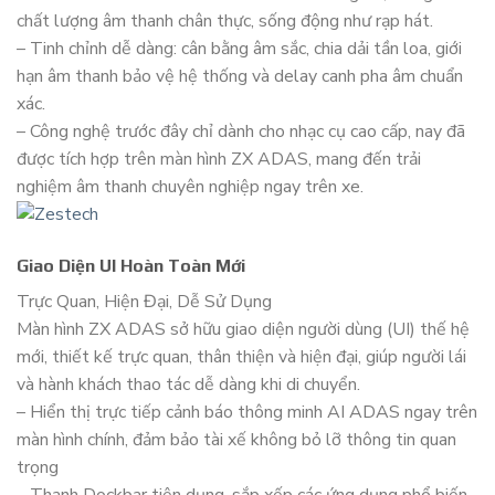
chất lượng âm thanh chân thực, sống động như rạp hát.
– Tinh chỉnh dễ dàng: cân bằng âm sắc, chia dải tần loa, giới
hạn âm thanh bảo vệ hệ thống và delay canh pha âm chuẩn
xác.
– Công nghệ trước đây chỉ dành cho nhạc cụ cao cấp, nay đã
được tích hợp trên màn hình ZX ADAS, mang đến trải
nghiệm âm thanh chuyên nghiệp ngay trên xe.
Giao Diện UI Hoàn Toàn Mới
Trực Quan, Hiện Đại, Dễ Sử Dụng
Màn hình ZX ADAS sở hữu giao diện người dùng (UI) thế hệ
mới, thiết kế trực quan, thân thiện và hiện đại, giúp người lái
và hành khách thao tác dễ dàng khi di chuyển.
– Hiển thị trực tiếp cảnh báo thông minh AI ADAS ngay trên
màn hình chính, đảm bảo tài xế không bỏ lỡ thông tin quan
trọng
– Thanh Dockbar tiện dụng, sắp xếp các ứng dụng phổ biến