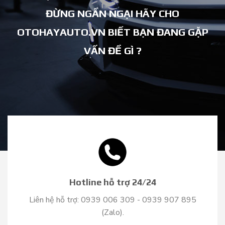
ĐỪNG NGẦN NGẠI HÃY CHO
OTOHAYAUTO.VN BIẾT BẠN ĐANG GẶP
VẤN ĐỀ GÌ ?
Hotline hỗ trợ 24/24
Liên hệ hỗ trợ: 0939 006 309 - 0939 907 895
(Zalo).