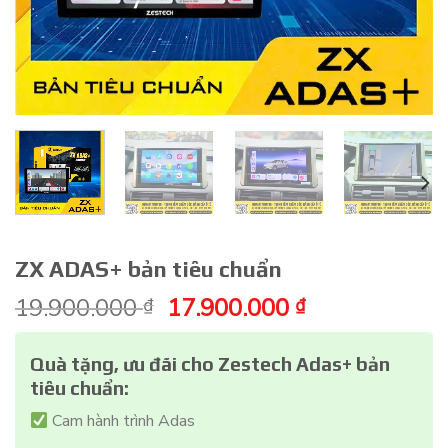
ZX ADAS+ bản tiêu chuẩn
Giá
Giá
19.900.000
17.900.000
₫
₫
gốc
hiện
là:
tại
Quà tặng, ưu đãi cho Zestech Adas+ bản
19.900.000 ₫.
là:
tiêu chuẩn:
17.900.000 ₫
Cam hành trình Adas