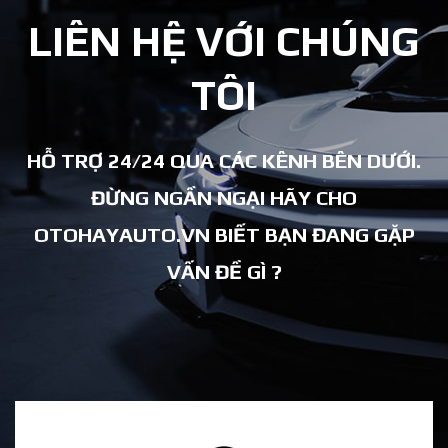
LIÊN HỆ VỚI CHÚNG
TÔI
HỖ TRỢ 24/24 QUA CÁC KÊNH BÊN DƯỚI.
ĐỪNG NGẦN NGẠI HÃY CHO
OTOHAYAUTO.VN BIẾT BẠN ĐANG GẶP
VẤN ĐỀ GÌ ?