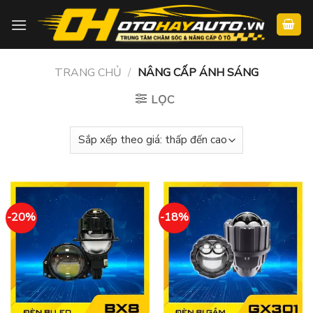
Skip
to
content
TRANG CHỦ
/
NÂNG CẤP ÁNH SÁNG
LỌC
-20%
-18%