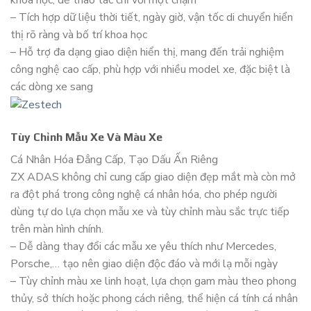
khoa học, dễ thao tác chỉ với một chạm
– Tích hợp dữ liệu thời tiết, ngày giờ, vận tốc di chuyển hiển
thị rõ ràng và bố trí khoa học
– Hỗ trợ đa dạng giao diện hiển thị, mang đến trải nghiệm
công nghệ cao cấp, phù hợp với nhiều model xe, đặc biệt là
các dòng xe sang
Tùy Chỉnh Mẫu Xe Và Màu Xe
Cá Nhân Hóa Đẳng Cấp, Tạo Dấu Ấn Riêng
ZX ADAS không chỉ cung cấp giao diện đẹp mắt mà còn mở
ra đột phá trong công nghệ cá nhân hóa, cho phép người
dùng tự do lựa chọn mẫu xe và tùy chỉnh màu sắc trực tiếp
trên màn hình chính.
– Dễ dàng thay đổi các mẫu xe yêu thích như Mercedes,
Porsche,… tạo nên giao diện độc đáo và mới lạ mỗi ngày
– Tùy chỉnh màu xe linh hoạt, lựa chọn gam màu theo phong
thủy, sở thích hoặc phong cách riêng, thể hiện cá tính cá nhân