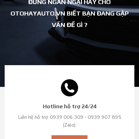
ĐỪNG NGẦN NGẠI HÃY CHO
OTOHAYAUTO.VN BIẾT BẠN ĐANG GẶP
VẤN ĐỀ GÌ ?
Hotline hỗ trợ 24/24
Liên hệ hỗ trợ: 0939 006 309 - 0939 907 895
(Zalo).