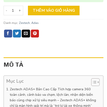
Zestec ADAS+ bản cao cấp tại An Giang số lượng
THÊM VÀO GIỎ HÀNG
Danh mục:
Zestech
,
Adas
MÔ TẢ
Mục Lục
Zestech ADAS+ Bản Cao Cấp Tích hợp camera 360
toàn cảnh, cảnh báo va chạm, lệch làn, nhận diện biển
báo cùng chip xử lý siêu mạnh – Zestech ADAS+ không
chỉ là màn hình giải trí mà là “trợ lý lái xe thông minh”