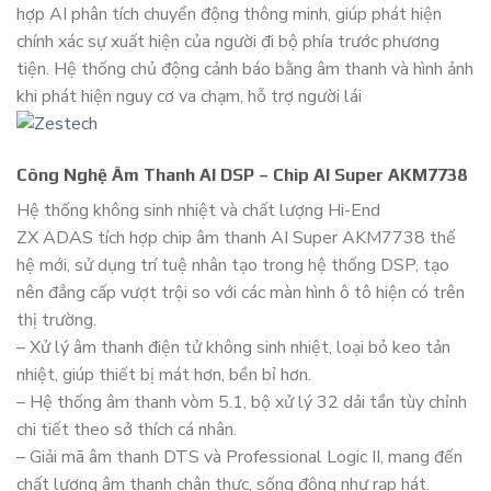
hợp AI phân tích chuyển động thông minh, giúp phát hiện
chính xác sự xuất hiện của người đi bộ phía trước phương
tiện. Hệ thống chủ động cảnh báo bằng âm thanh và hình ảnh
khi phát hiện nguy cơ va chạm, hỗ trợ người lái
Công Nghệ Âm Thanh AI DSP – Chip AI Super AKM7738
Hệ thống không sinh nhiệt và chất lượng Hi-End
ZX ADAS tích hợp chip âm thanh AI Super AKM7738 thế
hệ mới, sử dụng trí tuệ nhân tạo trong hệ thống DSP, tạo
nên đẳng cấp vượt trội so với các màn hình ô tô hiện có trên
thị trường.
– Xử lý âm thanh điện tử không sinh nhiệt, loại bỏ keo tản
nhiệt, giúp thiết bị mát hơn, bền bỉ hơn.
– Hệ thống âm thanh vòm 5.1, bộ xử lý 32 dải tần tùy chỉnh
chi tiết theo sở thích cá nhân.
– Giải mã âm thanh DTS và Professional Logic II, mang đến
chất lượng âm thanh chân thực, sống động như rạp hát.