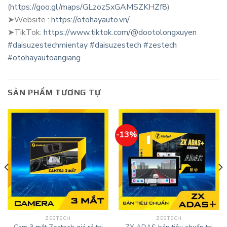
(
https://goo.gl/maps/GLzozSxGAMSZKHZf8
)
➤Website :
https://otohayauto.vn/
➤TikTok:
https://www.tiktok.com/@dootolongxuyen
#daisuzestechmientay
#daisuzestech
#zestech
#otohayautoangiang
SẢN PHẨM TƯƠNG TỰ
-13%
ZESTECH
ZESTECH