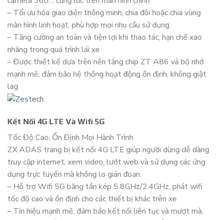
camera 360… cùng lúc trên màn hình chính
– Tối ưu hóa giao diện thông minh, chia đôi hoặc chia vùng
màn hình linh hoạt, phù hợp mọi nhu cầu sử dụng
– Tăng cường an toàn và tiện lợi khi thao tác, hạn chế xao
nhãng trong quá trình lái xe
– Được thiết kế dựa trên nền tảng chip ZT A86 và bộ nhớ
mạnh mẽ, đảm bảo hệ thống hoạt động ổn định, không giật
lag
Kết Nối 4G LTE Và Wifi 5G
Tốc Độ Cao, Ổn Định Mọi Hành Trình
ZX ADAS trang bị kết nối 4G LTE giúp người dùng dễ dàng
truy cập internet, xem video, lướt web và sử dụng các ứng
dụng trực tuyến mà không lo gián đoạn.
– Hỗ trợ Wifi 5G băng tần kép 5.8GHz/2.4GHz, phát wifi
tốc độ cao và ổn định cho các thiết bị khác trên xe
– Tín hiệu mạnh mẽ, đảm bảo kết nối liên tục và mượt mà,