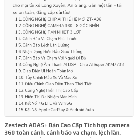
cho mọi tài xế Long Xuyên, An Giang. Gắn một lần – lái
xe an toàn, đẳng cấp dài lâu!
CÔNG NGHỆ CHIP AI THẾ HỆ MỚI ZT-A86
CÔNG NGHỆ CAMERA 360 – 8 GÓC NHÌN
CÔNG NGHỆ TẢN NHIỆT 3 LỚP
Cảnh Báo Va Chạm Phía Trước
Cảnh Báo Lệch Làn Đường
Nhận Dạng Biển Báo Giao Thông
Cảnh Báo Va Chạm Với Người Đi Bộ
Công Nghệ Âm Thanh AI DSP – Chip AI Super AKM7738
Giao Diện UI Hoàn Toàn Mới
Tùy Chỉnh Mẫu Xe Và Màu Xe
Điều Chỉnh Giao Diện Theo Thời Tiết
Công Nghệ Hiển Thị Cao Cấp
Hiển Thị Đa Nhiệm Màn Hình
Kết Nối 4G LTE Và Wifi 5G
Kết Nối Apple CarPlay & Android Auto
Zestech ADAS+ Bản Cao Cấp Tích hợp camera
360 toàn cảnh, cảnh báo va chạm, lệch làn,