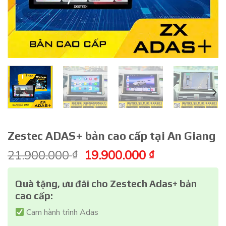
Zestec ADAS+ bản cao cấp tại An Giang
Giá
Giá
21.900.000
19.900.000
₫
₫
gốc
hiện
là:
tại
Quà tặng, ưu đãi cho Zestech Adas+ bản
21.900.000 ₫.
là:
cao cấp:
19.900.000 ₫
Cam hành trình Adas