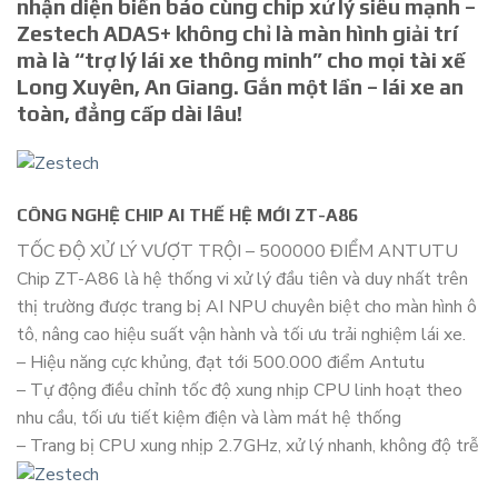
nhận diện biển báo cùng chip xử lý siêu mạnh –
Zestech ADAS+ không chỉ là màn hình giải trí
mà là “trợ lý lái xe thông minh” cho mọi tài xế
Long Xuyên, An Giang. Gắn một lần – lái xe an
toàn, đẳng cấp dài lâu!
CÔNG NGHỆ CHIP AI THẾ HỆ MỚI ZT-A86
TỐC ĐỘ XỬ LÝ VƯỢT TRỘI – 500000 ĐIỂM ANTUTU
Chip ZT-A86 là hệ thống vi xử lý đầu tiên và duy nhất trên
thị trường được trang bị AI NPU chuyên biệt cho màn hình ô
tô, nâng cao hiệu suất vận hành và tối ưu trải nghiệm lái xe.
– Hiệu năng cực khủng, đạt tới 500.000 điểm Antutu
– Tự động điều chỉnh tốc độ xung nhịp CPU linh hoạt theo
nhu cầu, tối ưu tiết kiệm điện và làm mát hệ thống
– Trang bị CPU xung nhịp 2.7GHz, xử lý nhanh, không độ trễ