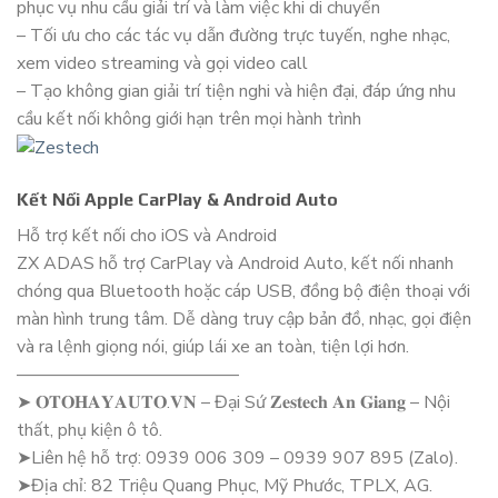
phục vụ nhu cầu giải trí và làm việc khi di chuyển
– Tối ưu cho các tác vụ dẫn đường trực tuyến, nghe nhạc,
xem video streaming và gọi video call
– Tạo không gian giải trí tiện nghi và hiện đại, đáp ứng nhu
cầu kết nối không giới hạn trên mọi hành trình
Kết Nối Apple CarPlay & Android Auto
Hỗ trợ kết nối cho iOS và Android
ZX ADAS hỗ trợ CarPlay và Android Auto, kết nối nhanh
chóng qua Bluetooth hoặc cáp USB, đồng bộ điện thoại với
màn hình trung tâm. Dễ dàng truy cập bản đồ, nhạc, gọi điện
và ra lệnh giọng nói, giúp lái xe an toàn, tiện lợi hơn.
————————————–
➤ 𝐎𝐓𝐎𝐇𝐀𝐘𝐀𝐔𝐓𝐎.𝐕𝐍 – Đại Sứ 𝐙𝐞𝐬𝐭𝐞𝐜𝐡 𝐀𝐧 𝐆𝐢𝐚𝐧𝐠 – Nội
thất, phụ kiện ô tô.
➤Liên hệ hỗ trợ: 0939 006 309 – 0939 907 895 (Zalo).
➤Địa chỉ: 82 Triệu Quang Phục, Mỹ Phước, TPLX, AG.