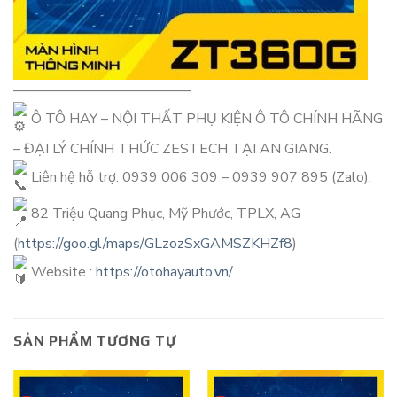
————————————–
Ô TÔ HAY – NỘI THẤT PHỤ KIỆN Ô TÔ CHÍNH HÃNG
– ĐẠI LÝ CHÍNH THỨC ZESTECH TẠI AN GIANG.
Liên hệ hỗ trợ: 0939 006 309 – 0939 907 895 (Zalo).
82 Triệu Quang Phục, Mỹ Phước, TPLX, AG
(
https://goo.gl/maps/GLzozSxGAMSZKHZf8
)
Website :
https://otohayauto.vn/
SẢN PHẨM TƯƠNG TỰ