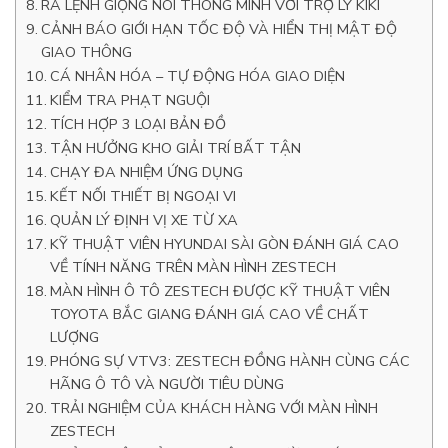
RA LỆNH GIỌNG NÓI THÔNG MINH VỚI TRỢ LÝ KIKI
CẢNH BÁO GIỚI HẠN TỐC ĐỘ VÀ HIỂN THỊ MẬT ĐỘ
GIAO THÔNG
CÁ NHÂN HÓA – TỰ ĐỘNG HÓA GIAO DIỆN
KIỂM TRA PHẠT NGUỘI
TÍCH HỢP 3 LOẠI BẢN ĐỒ
TẬN HƯỞNG KHO GIẢI TRÍ BẤT TẬN
CHẠY ĐA NHIỆM ỨNG DỤNG
KẾT NỐI THIẾT BỊ NGOẠI VI
QUẢN LÝ ĐỊNH VỊ XE TỪ XA
KỸ THUẬT VIÊN HYUNDAI SÀI GÒN ĐÁNH GIÁ CAO
VỀ TÍNH NĂNG TRÊN MÀN HÌNH ZESTECH
MÀN HÌNH Ô TÔ ZESTECH ĐƯỢC KỸ THUẬT VIÊN
TOYOTA BẮC GIANG ĐÁNH GIÁ CAO VỀ CHẤT
LƯỢNG
PHÓNG SỰ VTV3: ZESTECH ĐỒNG HÀNH CÙNG CÁC
HÃNG Ô TÔ VÀ NGƯỜI TIÊU DÙNG
TRẢI NGHIỆM CỦA KHÁCH HÀNG VỚI MÀN HÌNH
ZESTECH