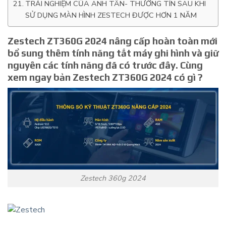
TRẢI NGHIỆM CỦA ANH TÂN- THƯỜNG TÍN SAU KHI
SỬ DỤNG MÀN HÌNH ZESTECH ĐƯỢC HƠN 1 NĂM
Zestech ZT360G 2024 nâng cấp hoàn toàn mới
bổ sung thêm tính năng tắt máy ghi hình và giữ
nguyên các tính năng đã có trước đây. Cùng
xem ngay bản Zestech ZT360G 2024 có gì ?
Zestech 360g 2024