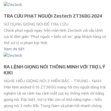
TRA CỨU PHẠT NGUỘI Zestech ZT360G 2024
SỬ DỤNG GIỌNG NÓI ĐỂ TRA CỨU
Check phạt nguội ngay trên màn hình Zestech với câu lệnh
cực kì đơn giản “Phạt nguội + biển số xe” giúp khách hàng có
thể xử lý vi phạm kịp thời.
Xem chi tiết
RA LỆNH GIỌNG NÓI THÔNG MINH VỚI TRỢ LÝ
KIKI
NGHE HIỂU GIỌNG NÓI 3 MIỀN BẮC – TRUNG – NAM
Màn hình andoid ô tô ZT360G mang tới cho người dùng trải
nghiệm lái xe rảnh tay rảnh mắt cực kỳ thông minh chỉ bằng
giọng nói. Đặc biệt, trợ lý Kiki còn có khả năng nghe – hiểu
giọng nói 3 miền Bắc Trung Nam và phản hồi nhanh chóng