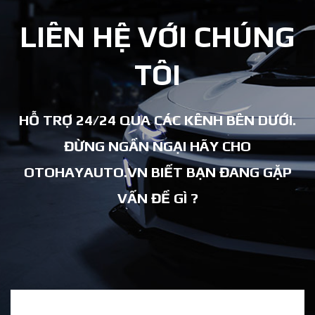
LIÊN HỆ VỚI CHÚNG
TÔI
HỖ TRỢ 24/24 QUA CÁC KÊNH BÊN DƯỚI.
ĐỪNG NGẦN NGẠI HÃY CHO
OTOHAYAUTO.VN BIẾT BẠN ĐANG GẶP
VẤN ĐỀ GÌ ?