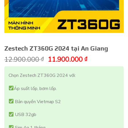
Zestech ZT360G 2024 tại An Giang
Giá
Giá
12.900.000
11.900.000
₫
₫
gốc
hiện
là:
tại
Chọn Zestech ZT360G 2024 với:
12.900.000 ₫.
là:
11.900.000 ₫
Áp suất lốp, bơm lốp.
Bản quyền Vietmap S2
USB 32gb
Sim 4g 1 tháng.